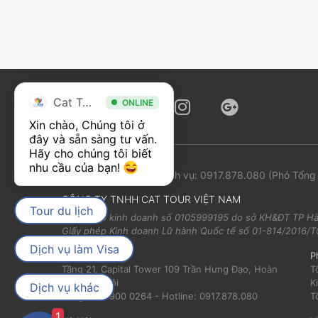
Cat Tour
ONLINE
Xin chào, Chúng tôi ở 
đây và sẵn sàng tư vấn. 
Hãy cho chúng tôi biết 
nhu cầu của bạn! 
Phản ánh chất lượng dịch vụ:
0917.878.080
(Phó Tổng
CÔNG TY TNHH CAT TOUR VIỆT NAM
Tour du lịch
Giấy phép kinh doanh số 0105999195 do sở KH&ĐT TP Hà
Giấy phép Kinh doanh Lữ hành Quốc tế số 01-814/2016
Dịch vụ làm Visa
Trụ sở chính:
P
Tầng 21, Capital Tower 109 Trần Hưng Đạo, Hoàn
T
Kiếm, Hà Nội
K
Dịch vụ khác
Tổng đài: 1900 0264 - Hotline: 0917.878.080
T
1