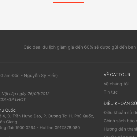
Các deal du lịch giảm giá đến 60% sẽ được gửi đến bạn
VỀ CATTOUR
 Giám Đốc - Nguyễn Sỹ Hiển)
Về chúng tôi
Tin tức
 Nội cấp ngày 26/09/2012
/TCDL-GP LHQT
ĐIỀU KHOẢN S
hú Quốc:
Điều khoản sử 
ổ 4, Đ. Trần Hưng Đạo, P. Dương Tơ, H. Phú Quốc,
Chính sách bảo 
iên Giang
ổng đài: 1900 0264 - Hotline 0917.878.080
Hướng dẫn than