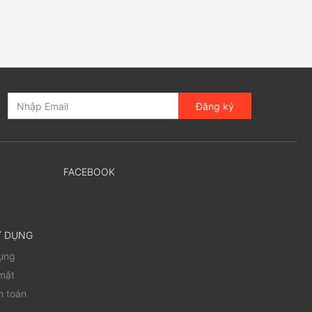
Đăng ký
FACEBOOK
Ử DỤNG
dụng
mật
h toán