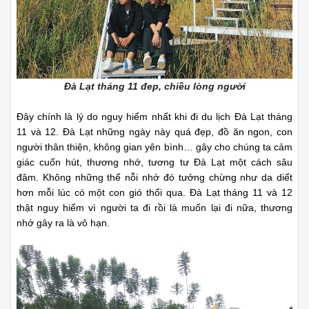
Đà Lạt tháng 11 đep, chiều lòng người
Đây chính là lý do nguy hiểm nhất khi đi du lịch Đà Lạt tháng
11 và 12. Đà Lạt những ngày này quá đẹp, đồ ăn ngon, con
người thân thiện, không gian yên bình… gây cho chúng ta cảm
giác cuốn hút, thương nhớ, tương tư Đà Lạt một cách sâu
đâm. Không những thế nỗi nhớ đó tưởng chừng như da diết
hơn mỗi lúc có một con gió thổi qua. Đà Lạt tháng 11 và 12
thật nguy hiểm vì người ta đi rồi là muốn lại đi nữa, thương
nhớ gây ra là vô hạn.