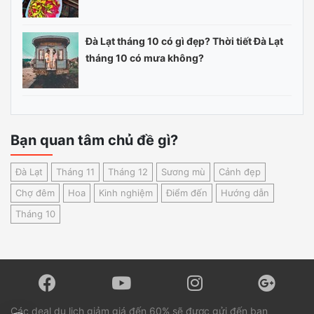
Đà Lạt tháng 10 có gì đẹp? Thời tiết Đà Lạt
tháng 10 có mưa không?
Bạn quan tâm chủ đề gì?
Đà Lạt
Tháng 11
Tháng 12
Sương mù
Cảnh đẹp
Chợ đêm
Hoa
Kinh nghiệm
Điểm đến
Hướng dẫn
Tháng 10
Các deal du lịch giảm giá đến 60% sẽ được gửi đến bạn