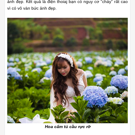
ảnh đẹp. Kết quả là điện thoiaj bạn có nguy cơ “cháy” rất cao
vì có vô vàn bức ảnh đẹp.
Hoa cẩm tú cầu rực rỡ