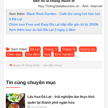
Đến rồi là chẳng muốn đi
Huy Thông/dalattourism.vn - Ảnh: Internet
Xem thêm:
Black Rock Garden - Cafe thú cưng hót hòn họt
ở Đà Lạt
Chùm tour Free and Easy Đà Lạt hấp dẫn giá chỉ từ 2850k
Xem thêm tour du lịch Đà Lạt 3 ngày 2 đêm
Xem thêm:
Đà Lạt
Tháng 11
Tháng 12
Sương mù
Cảnh đẹp
Chợ đêm
Hoa
Kinh nghiệm
Quay về trang trước
Lên đầu trang
Tin cùng chuyên mục
Lẩu hoa Đà Lạt - trải nghiệm ẩm thực khó
quên tại thành phố ngàn hoa
31/10/2019