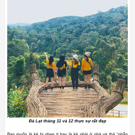
Đà Lạt tháng 11 và 12 thực sự rất đẹp
Bạn muốn là kẻ bị ghen tị hay là kẻ phải ở nhà và thả “phẫn