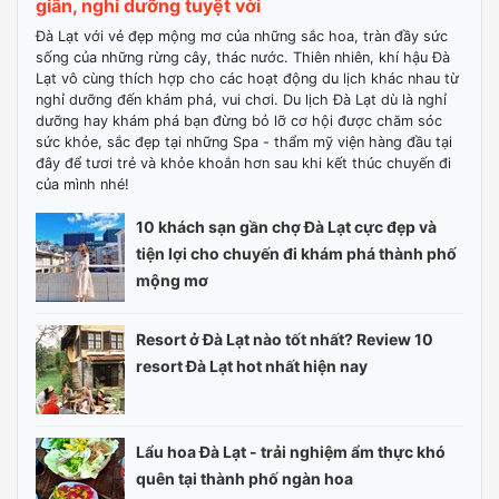
giãn, nghỉ dưỡng tuyệt vời
Đà Lạt với vẻ đẹp mộng mơ của những sắc hoa, tràn đầy sức
sống của những rừng cây, thác nước. Thiên nhiên, khí hậu Đà
Lạt vô cùng thích hợp cho các hoạt động du lịch khác nhau từ
nghỉ dưỡng đến khám phá, vui chơi. Du lịch Đà Lạt dù là nghỉ
dưỡng hay khám phá bạn đừng bỏ lỡ cơ hội được chăm sóc
sức khỏe, sắc đẹp tại những Spa - thẩm mỹ viện hàng đầu tại
đây để tươi trẻ và khỏe khoắn hơn sau khi kết thúc chuyến đi
của mình nhé!
10 khách sạn gần chợ Đà Lạt cực đẹp và
tiện lợi cho chuyến đi khám phá thành phố
mộng mơ
Resort ở Đà Lạt nào tốt nhất? Review 10
resort Đà Lạt hot nhất hiện nay
Lẩu hoa Đà Lạt - trải nghiệm ẩm thực khó
quên tại thành phố ngàn hoa