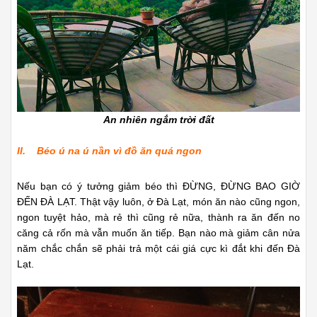
An nhiên ngắm trời đất
II. Béo ú na ú nần vì đồ ăn quá ngon
Nếu bạn có ý tưởng giảm béo thì ĐỪNG, ĐỪNG BAO GIỜ
ĐẾN ĐÀ LẠT. Thật vậy luôn, ở Đà Lạt, món ăn nào cũng ngon,
ngon tuyệt hảo, mà rẻ thì cũng rẻ nữa, thành ra ăn đến no
căng cả rốn mà vẫn muốn ăn tiếp. Bạn nào mà giảm cân nửa
năm chắc chắn sẽ phải trả một cái giá cực kì đắt khi đến Đà
Lạt.