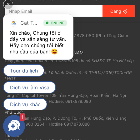
Đăng ký
Cat Tour
ONLINE
Xin chào, Chúng tôi ở 
Phản ánh chất lượng dịch vụ:
0917.878.080
(Phó Tổng Giám
đây và sẵn sàng tư vấn. 
Đốc - Nguyễn Sỹ Hiển)
Hãy cho chúng tôi biết 
nhu cầu của bạn! 
CÔNG TY TNHH CAT TOUR VIỆT NAM
Giấy phép kinh doanh số 0105999195 do sở KH&ĐT TP Hà Nội cấp
ngày 26/09/2012
Tour du lịch
Giấy phép Kinh doanh Lữ hành Quốc tế số 01-814/2016/TCDL-GP
LHQT
Dịch vụ làm Visa
Trụ sở chính:
Tầng 21, Capital Tower 109 Trần Hưng Đạo, Hoàn Kiếm, Hà Nội
Tổng đài: 1900 0264 - Hotline: 0917.878.080
Dịch vụ khác
Phú Quốc:
1
Tổ 4, Đ. Trần Hưng Đạo, P. Dương Tơ, H. Phú Quốc, Kiên Giang
Tổng đài: 1900 0264 - Hotline 0917.878.080
Hà Nội: