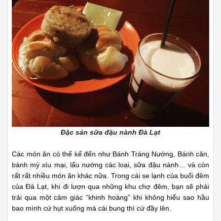
Đặc sản sữa đậu nành Đà Lạt
Các món ăn có thể kể đến như Bánh Tráng Nướng, Bánh căn,
bánh mỳ xíu mại, lẩu nướng các loại, sữa đậu nành… và còn
rất rất nhiều món ăn khác nữa. Trong cái se lạnh của buổi đêm
của Đà Lạt, khi đi lượn qua những khu chợ đêm, bạn sẽ phải
trải qua một cảm giác “khinh hoàng” khi không hiểu sao hầu
bao mình cứ hụt xuống mà cái bung thì cứ đầy lên.