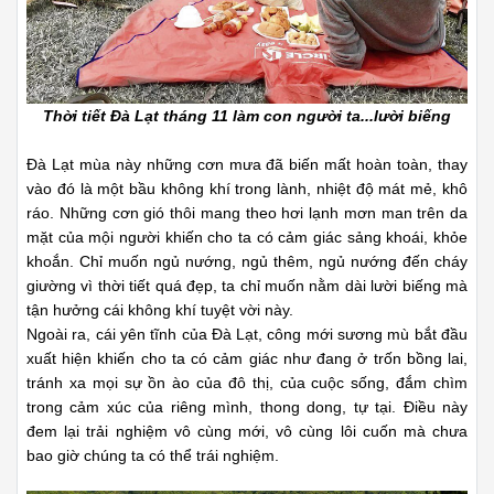
Thời tiết Đà Lạt tháng 11 làm con người ta...lười biếng
Đà Lạt mùa này những cơn mưa đã biến mất hoàn toàn, thay
vào đó là một bầu không khí trong lành, nhiệt độ mát mẻ, khô
ráo. Những cơn gió thôi mang theo hơi lạnh mơn man trên da
mặt của mội người khiến cho ta có cảm giác sảng khoái, khỏe
khoắn. Chỉ muốn ngủ nướng, ngủ thêm, ngủ nướng đến cháy
giường vì thời tiết quá đẹp, ta chỉ muốn nằm dài lười biếng mà
tận hưởng cái không khí tuyệt vời này.
Ngoài ra, cái yên tĩnh của Đà Lạt, công mới sương mù bắt đầu
xuất hiện khiến cho ta có cảm giác như đang ở trốn bồng lai,
tránh xa mọi sự ồn ào của đô thị, của cuộc sống, đắm chìm
trong cảm xúc của riêng mình, thong dong, tự tại. Điều này
đem lại trải nghiệm vô cùng mới, vô cùng lôi cuốn mà chưa
bao giờ chúng ta có thể trái nghiệm.