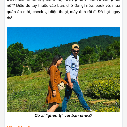
nộ”? Điều đó tùy thuộc vào bạn, chờ đợi gì nữa, book vé, mua
quần áo mới, check lại điện thoại, máy ảnh rồi đi Đà Lạt ngay
thôi.
Có ai "ghen tị" với bạn chưa?