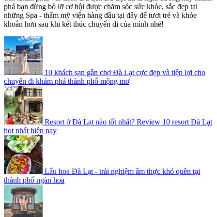
phá bạn đừng bỏ lỡ cơ hội được chăm sóc sức khỏe, sắc đẹp tại
những Spa - thẩm mỹ viện hàng đầu tại đây để tươi trẻ và khỏe
khoắn hơn sau khi kết thúc chuyến đi của mình nhé!
10 khách sạn gần chợ Đà Lạt cực đẹp và tiện lợi cho
chuyến đi khám phá thành phố mộng mơ
Resort ở Đà Lạt nào tốt nhất? Review 10 resort Đà Lạt
hot nhất hiện nay
Cat Tour
ONLINE
Xin chào, Chúng tôi ở 
đây và sẵn sàng tư vấn. 
Lẩu hoa Đà Lạt - trải nghiệm ẩm thực khó quên tại
Hãy cho chúng tôi biết 
thành phố ngàn hoa
nhu cầu của bạn! 