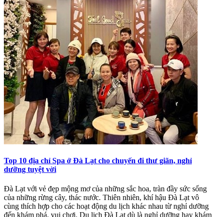
Top 10 địa chỉ Spa ở Đà Lạt cho chuyến đi thư giãn, nghỉ
dưỡng tuyệt vời
Đà Lạt với vẻ đẹp mộng mơ của những sắc hoa, tràn đầy sức sống
của những rừng cây, thác nước. Thiên nhiên, khí hậu Đà Lạt vô
cùng thích hợp cho các hoạt động du lịch khác nhau từ nghỉ dưỡng
đến khám phá, vui chơi. Du lịch Đà Lạt dù là nghỉ dưỡng hay khám