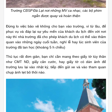
Trường CĐSP Đà Lạt nơi những MV ca nhạc, các bộ phim
ngắn được quay và hoàn thiện
Đừng lo việc bảo vệ không cho bạn vào trường, vì từ lâu, để
phục vụ và đáp lại sự yêu mến của khách du lịch đến với nơi
này thì nhà trường đã cho phép khách du lịch có thể vào thăm
quan vào những ngày cuối tuần, nghỉ lễ hay lúc sinh viên của
trường đã tan học (khoảng 5 h chiều)
Thủ tục rất đơn giản, bạn chỉ cần mang theo giấy tờ tùy thân
như CMT ND, giấy căn cước, hay giấy tờ có dán ảnh để
trường lưu lại vào nhật ký, tiếp đến gửi xe và vào tham quan
chụp ảnh tẹt bô thôi nào.