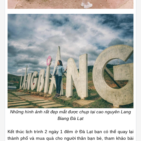
Những hình ảnh rất đẹp mắt được chụp tại cao nguyên Lang
Biang Đà Lạt
Kết thúc lịch trình 2 ngày 1 đêm ở Đà Lạt bạn có thể quay lại
thành phố và mua quà cho người thân bạn bè, tham khảo bài