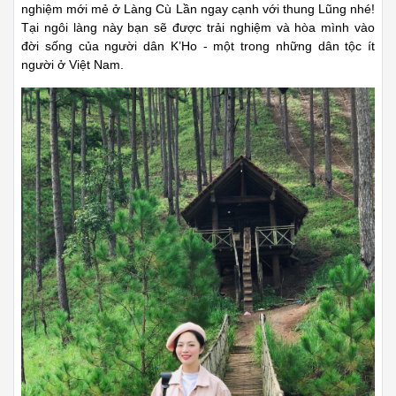
nghiệm mới mẻ ở Làng Cù Lần ngay cạnh với thung Lũng nhé!
Tại ngôi làng này bạn sẽ được trải nghiệm và hòa mình vào
đời sống của người dân K’Ho - một trong những dân tộc ít
người ở Việt Nam.