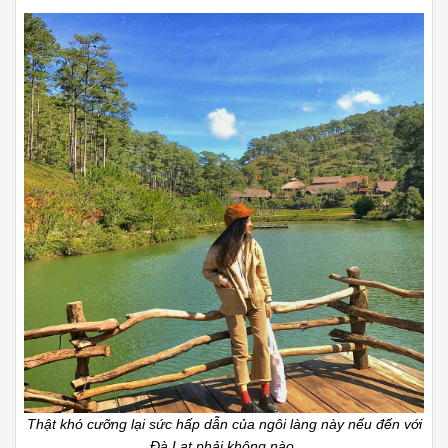
Thật khó cưỡng lại sức hấp dẫn của ngôi làng này nếu đến với
Đà Lạt phải không nào.