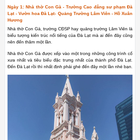
Ngày 1: Nhà thờ Con Gà - Trường Cao đẳng sư phạm Đà
Lạt - Vườn hoa Đà Lạt- Quảng Trường Lâm Viên - Hồ Xuân
Hương
Nhà thờ Con Gà, trường CĐSP hay quảng trường Lâm Viên là
biểu tượng kiến trúc nổi tiếng của Đà Lạt mà ai đến đây cũng
nên đến thăm một lần.
Nhà thờ Con Gà được xếp vào một trong những công trình cổ
xưa nhất và tiêu biểu đặc trưng nhất của thành phố Đà Lạt.
Đến Đà Lạt rồi thì nhất định phải ghé đến đây một lần nhé bạn.