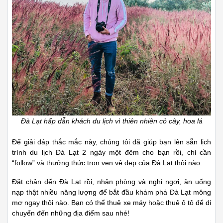
Đà Lạt hấp dẫn khách du lịch vì thiên nhiên cỏ cây, hoa lá
Để giải đáp thắc mắc này, chúng tôi đã giúp bạn lên sẵn lịch
trình du lịch Đà Lạt 2 ngày một đêm cho bạn rồi, chỉ cần
“follow” và thưởng thức trọn vẹn vẻ đẹp của Đà Lạt thôi nào.
Đặt chân đến Đà Lạt rồi, nhận phòng và nghỉ ngơi, ăn uống
nạp thật nhiều năng lượng để bắt đầu khám phá Đà Lạt mông
mơ ngay thôi nào. Bạn có thể thuê xe máy hoặc thuê ô tô để di
chuyển đến những địa điểm sau nhé!