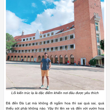
Lối kiến trúc lạ là đặc điểm khiến nơi đâu được yêu thích
Đã đến Đà Lạt mà không đi ngắm hoa thì sai quá sai, quá
thiếu sót phải không nào. Vậy thì lên xe và đến với vườn hoa